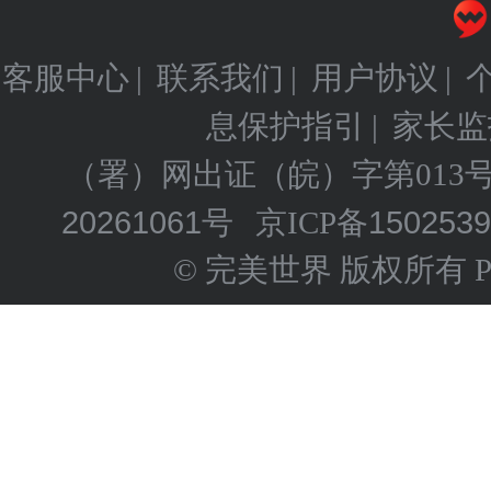
客服中心
联系我们
用户协议
|
|
|
息保护指引
家长监
|
（署）网出证（皖）字第013
20261061号
150253
京ICP备
© 完美世界 版权所有 Perfect