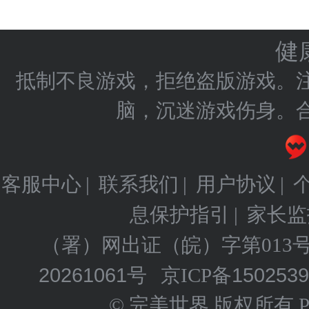
健
抵制不良游戏，拒绝盗版游戏。
脑，沉迷游戏伤身。
客服中心
联系我们
用户协议
|
|
|
息保护指引
家长监
|
（署）网出证（皖）字第013
20261061号
150253
京ICP备
© 完美世界 版权所有 Perfect