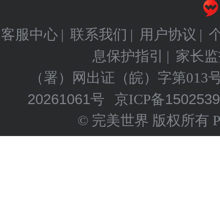
客服中心
联系我们
用户协议
|
|
|
息保护指引
家长监
|
（署）网出证（皖）字第013
20261061号
150253
京ICP备
© 完美世界 版权所有 Perfect