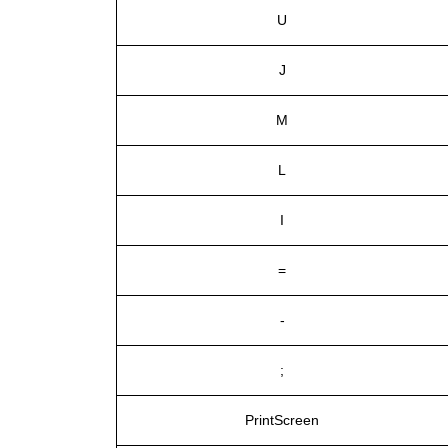
U
J
M
L
I
=
-
;
PrintScreen