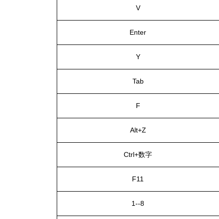
V
Enter
Y
Tab
F
Alt+Z
Ctrl+数字
F11
1--8