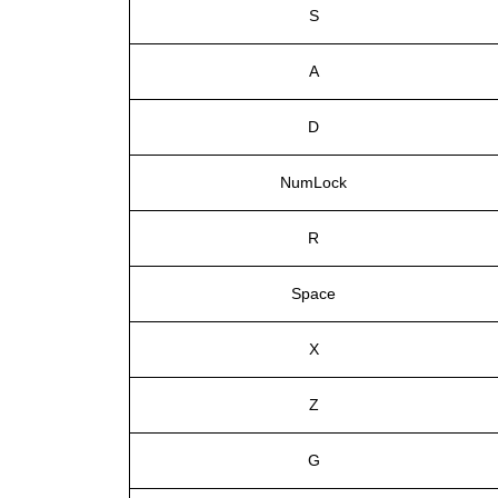
S
A
D
NumLock
R
Space
X
Z
G