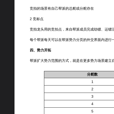
竞拍的场景有自己帮派的总舵或分舵存在
2 竞标点
竞拍龙头用的竞拍点，来自帮派成员完成劫镖、运镖
每个帮派每天可以在帮派势力分页的外交界面内进行一
四、势力开拓
帮派扩大势力范围的方式，就是在更多势力场景建立
分舵数
1
2
3
4
5