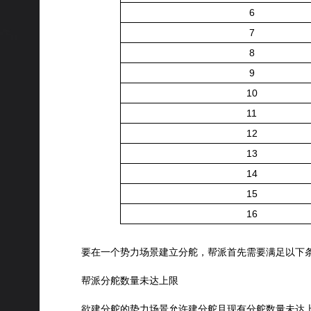
6
7
8
9
10
11
12
13
14
15
16
要在一个势力场景建立分舵，帮派首先需要满足以下
帮派分舵数量未达上限
欲建分舵的势力场景允许建分舵且现有分舵数量未达