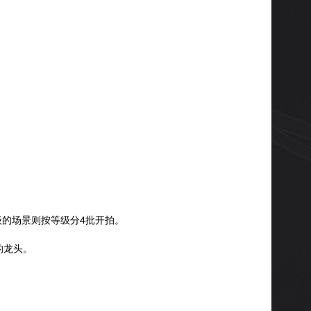
级的场景则按等级分4批开拍。
的龙头。