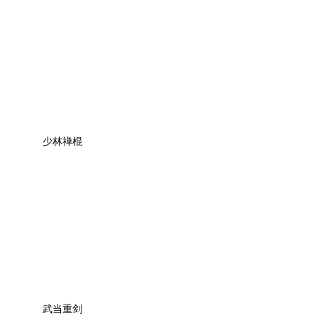
少林禅棍
武当重剑