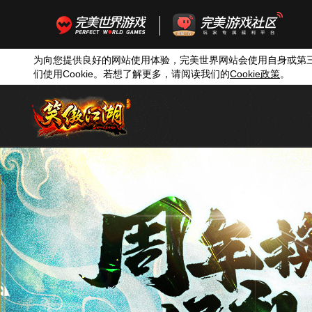
为向您提供良好的网站使用体验，完美世界网站会使用自身或第
们使用
Cookie
。若想了解更多，请阅读我们的
Cookie
政策
。