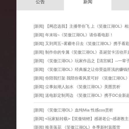
公告
新闻
[新闻] 【网恋选我】主播带你飞 上《笑傲江湖OL》
[新闻] 年末啦~《笑傲江湖OL》请你看电影！
[新闻] 又到周五~雾霾冬日去《笑傲江湖OL》携手看
[新闻] 制作你的专属《笑傲江湖OL》圣诞贺卡活动开
[新闻] 《笑傲江湖OL》玩家作品之【清宫赋】--
[新闻] 《笑傲江湖OL》经典服之让你受益匪浅的赚
[新闻] 你陪我打架 我陪你看风景可好 《笑傲江湖O
[新闻] 尘事如潮人如水 ​《笑傲江湖OL》美图赏析
[新闻] 送电影定制周边 《笑傲江湖OL》携手DC全
[新闻] 《笑傲江湖OL》血纯Mia 性感cos赏析
[新闻] <玩家贴转载>【笑傲锦鲤】感谢老公~感谢教
[新闻] 唯美落花 《笑傲江湖OL》冬季新时装图赏