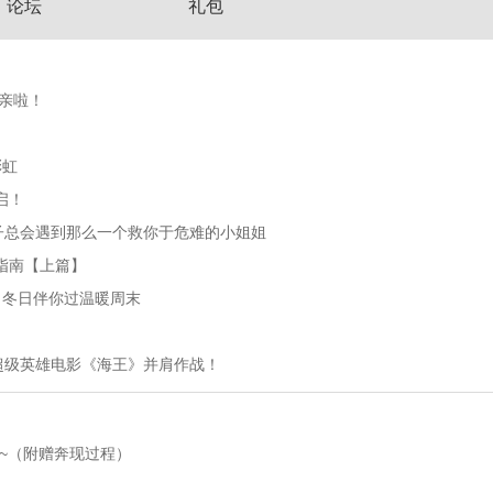
论坛
礼包
相亲啦！
彩虹
启！
一辈子总会遇到那么一个救你于危难的小姐姐
钱指南【上篇】
L》冬日伴你过温暖周末
新超级英雄电影《海王》并肩作战！
主~（附赠奔现过程）