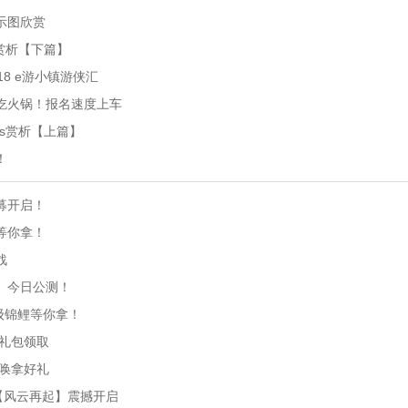
示图欣赏
s赏析【下篇】
18 e游小镇游侠汇
你吃火锅！报名速度上车
os赏析【上篇】
！
募开启！
等你拿！
战
起】今日公测！
超级锦鲤等你拿！
属礼包领取
召唤拿好礼
日【风云再起】震撼开启