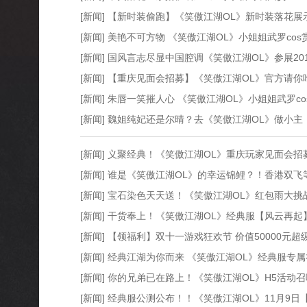
[新闻] 【新时装偷跑】《笑傲江湖OL》新时装落花展
[新闻] 美艳不可方物 《笑傲江湖OL》小姐姐武罗co
[新闻] 国风言志尽显中国腔调《笑傲江湖OL》参展20
[新闻] 【重庆见面会招募】《笑傲江湖OL》官方请
[新闻] 朱唇一笑摧人心 《笑傲江湖OL》小姐姐武罗c
[新闻] 魏姐纯妃还是尔晴？去《笑傲江湖OL》做小主
[新闻] 义聚经典！《笑傲江湖OL》重庆玩家见面会招
[新闻] 谁是《笑傲江湖OL》的幸运锦鲤？！香港双飞
[新闻] 宝石染色天天送！《笑傲江湖OL》红包雨大挑
[新闻] 干货奉上！《笑傲江湖OL》经典服【风云再
[新闻] 【领福利】双十一游戏狂欢节 价值50000元
[新闻] 经典江湖为你而来 《笑傲江湖OL》经典服专
[新闻] 你的兄弟已在路上！《笑傲江湖OL》H5活动
[新闻] 经典服公测公布！！《笑傲江湖OL》11月9