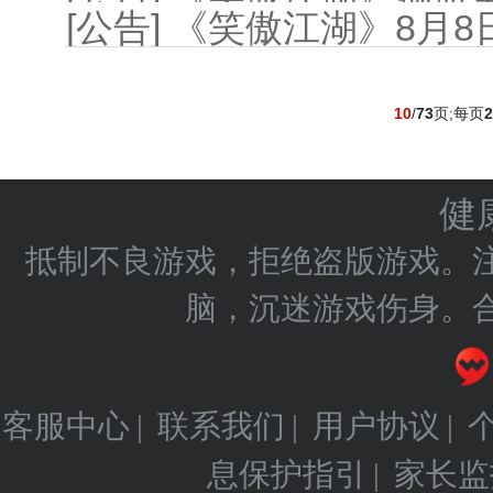
[公告] 《笑傲江湖》8
10
/
73
页;每页
2
健
抵制不良游戏，拒绝盗版游戏。
脑，沉迷游戏伤身。
客服中心
联系我们
用户协议
|
|
|
息保护指引
家长监
|